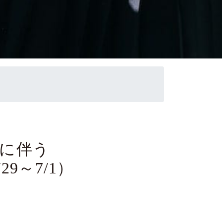
業に伴う
9～7/1）