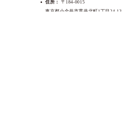
住所：
〒184-0015
東京都小金井市貫井北町1丁目24-13
電話番号：042-316-4423
営業時間：11:00～17:00
7月2日（木）からは、イトーヨーカドー武